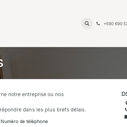
Rendez-vous
Contactez-nous
Forum
Aide
Cours
+590 690 5
s
D
ne notre entreprise ou nos
épondre dans les plus brefs délais.
Numéro de téléphone